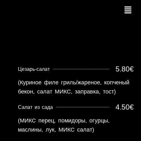
Перейти
Мен
к
содержимому
5.80€
Цезарь-салат
(Куриное филе гриль/жареное, копченый
бекон, салат МИКС, заправка, тост)
4.50€
Салат из сада
(МИКС перец, помидоры, огурцы,
маслины, лук, МИКС салат)