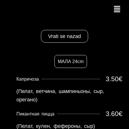
Перейти
Мен
к
содержимому
Vrati se nazad
МАЛА 24cm
3.50€
Капричоза
(Пелат, ветчина, шампиньоны, сыр,
орегано)
3.60€
Пикантная пицца
(Пелат, кулен, фефероны, сыр)